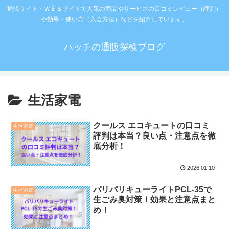
通販サイト・ＷＥＢサイトで人気の商品やサービスの口コミレビュー（評判）
や効果・使い方（入会方法）などを紹介しています。
ハッチの通販探検ブログ
生活家電
クールス エコキュートの口コミ
生活家電
評判は本当？良い点・注意点を徹
底分析！
2026.01.10
パリパリキューライトPCL-35で
生活家電
生ごみ臭対策！効果と注意点まと
め！