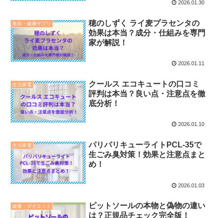
2026.01.30
穂のしずく ライ麦プラセンタの
美容・健康サプリ
効果は本当？成分・仕組みを専門
家が解説！
2026.01.11
クールス エコキュートの口コミ
生活家電
評判は本当？良い点・注意点を徹
底分析！
2026.01.10
パリパリキューライトPCL-35で
生活家電
生ごみ臭対策！効果と注意点まと
め！
2026.01.03
ピットソールの本物と偽物の違い
健康・ダイエット
は？正規品チェック完全版！