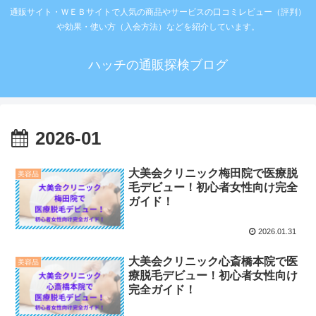
通販サイト・ＷＥＢサイトで人気の商品やサービスの口コミレビュー（評判）
や効果・使い方（入会方法）などを紹介しています。
ハッチの通販探検ブログ
2026-01
大美会クリニック梅田院で医療脱
美容品
毛デビュー！初心者女性向け完全
ガイド！
2026.01.31
大美会クリニック心斎橋本院で医
美容品
療脱毛デビュー！初心者女性向け
完全ガイド！