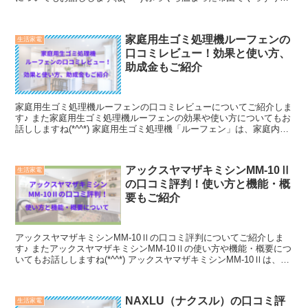
りたい方、使いやすい布団乾燥機を探している方、布団のダニ予防を
したい方、靴の乾燥もしたい方などの間で最も人気のある商品のひと
つと言えそうですね。 楽天など通販サイトの口コミを見ていても良
家庭用生ゴミ処理機ルーフェンの
生活家電
い口コミが圧倒的に多かったですよ。
口コミレビュー！効果と使い方、
助成金もご紹介
家庭用生ゴミ処理機ルーフェンの口コミレビューについてご紹介しま
す♪ また家庭用生ゴミ処理機ルーフェンの効果や使い方についてもお
話ししますね(*^^*) 家庭用生ゴミ処理機「ルーフェン」は、家庭内で
生ゴミを効率的かつスピーディに処理できる便利な機器です。 キッ
チンに設置することで、手軽で衛生的な生ゴミ処理をサポートし、快
適な環境づくりに役立ちます。
アックスヤマザキミシンMM-10Ⅱ
生活家電
の口コミ評判！使い方と機能・概
要もご紹介
アックスヤマザキミシンMM-10Ⅱの口コミ評判についてご紹介しま
す♪ またアックスヤマザキミシンMM-10Ⅱの使い方や機能・概要につ
いてもお話ししますね(*^^*) アックスヤマザキミシンMM-10Ⅱは、人
気の子育てミシンシリーズの第２弾。 赤ちゃん小物や通園通学グッ
ズを、誰でも簡単に作れるミシンを目指して商品化されました。 す
ぐに使いこなせるように、上級者向けの機能は思い切ってカットしな
NAXLU（ナクスル）の口コミ評
生活家電
がらも、デニム生地の重ね縫いができるパワーはそのままに、シンプ