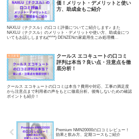
価！メリット・デメリットと使い
ルで使いやすいミシンに仕上げされています。
方、助成金もご紹介
NAXLU（ナクスル）の口コミ評価についてご紹介します♪ また
NAXLU（ナクスル）のメリット・デメリットや使い方、助成金につ
いてもお話ししますね(*^^*) DENZENの家庭用生ごみ処理機
NAXLU（ナクスル）は、ニオイ、手間、音の問題をすべて解決した
新しい生ごみ処理機です。 実際に「生ごみの臭いがしない」と評判
です。
クールス エコキュートの口コミ
生活家電
評判は本当？良い点・注意点を徹
底分析！
クールス エコキュートの口コミは本当？費用や対応、工事の満足度
から注意点まで利用者の声をもとに徹底分析。後悔しないための確認
ポイントも紹介！
Premium NMN20000の口コミレビュー！
効果と飲み方、定期コースもご紹介