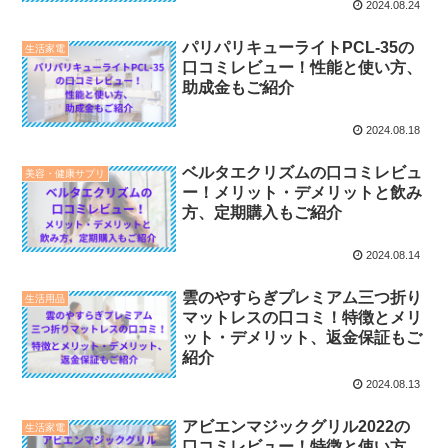
2024.08.24
パリパリキューライトPCL-35の
生活家電
口コミレビュー！性能と使い方、
助成金もご紹介
2024.08.18
ベルタエクリズムの口コミレビュ
美容・健康サプリ
ー！メリット・デメリットと飲み
方、定期購入もご紹介
2024.08.14
雲のやすらぎプレミアム三つ折り
生活用品
マットレスの口コミ！特徴とメリ
ット・デメリット、返金保証もご
紹介
2024.08.13
アビエンマジックグリル2022の
生活家電
口コミレビュー！特徴と使い方、