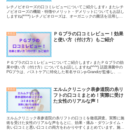
レチノビオローズの口コミレビューについてご紹介します♪ またレチ
ノビオローズの機能・特徴やメリット・デメリットについてもお話し
しますね(*^^*) レチノビオローズは、オーガニックの菌活を活用して
艶やかな肌を目指すスキンケアクリームです。 ベルサイユ宮殿のバ
ラから抽出された発酵菌エキスと植物由来のレチノールであるバクチ
オールを組み合わせ、敏感肌の方にも優しいエイジングケアアイテム
ＰＧブラの口コミレビュー！効果
美容品
として人気を集めています。
と使い方（付け方）もご紹介
ＰＧブラの口コミレビューについてご紹介します♪ またＰＧブラの効
果や使い方（付け方）についてもお話ししますね(*^^*) 話題沸騰中の
PGブラは、バストケアに特化した有名サロンp-Grandiが監修し、多
くのモデルたちから注目されています。 このナイトブラは、サロン
の技術を再現するための6つの特別な構造を備え、バストをしっかり
サポートします。
エルムクリニック表参道院の糸リ
美容品
フトの口コミまとめ！実際に受け
た女性のリアルな声！
エルムクリニック表参道院の糸リフトの口コミを徹底調査。実際に施
術を受けた女性のリアルな声をもとに、効果・痛み・ダウンタイム・
良い口コミと悪い口コミの両方をわかりやすくまとめています。施術