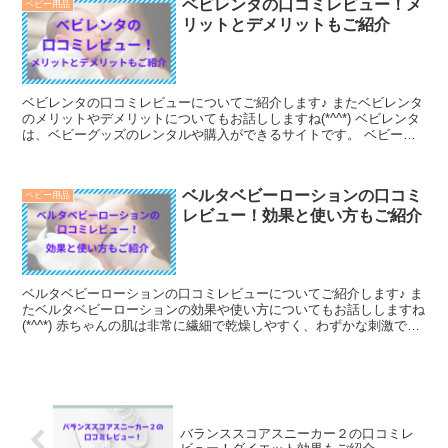
ベビレンタの口コミレビュー！メ
ベビー用品
リットとデメリットもご紹介
ベビレンタの口コミレビューについてご紹介します♪ またベビレンタ
のメリットやデメリットについてもお話ししますね(*^^*) ベビレンタ
は、ベビーグッズのレンタルや購入ができるサイトです。 ベビーベ
ッド、チャイルドシート、ベビーカー、ハイローチェア、抱っこ紐な
ど、約4,000種類の商品を取り揃えており、最新モデルや新品もレン
タルできます。
ベルタベビーローションの口コミ
ベビー用品
レビュー！効果と使い方もご紹介
ベルタベビーローションの口コミレビューについてご紹介します♪ ま
たベルタベビーローションの効果や使い方についてもお話ししますね
(*^^*) 赤ちゃんの肌は非常に繊細で乾燥しやすく、わずかな刺激でも
肌トラブルが発生しやすいです。 そのため、肌に優しい製品を使用
したいものです。 「ベルタベビーローション」は、そんな赤ちゃん
の肌を考慮し、保湿効果のあるオイルと水分補給のローションを一つ
にまとめた無添加オイルinローションです。
バランススコアスニーカー２の口コミレ