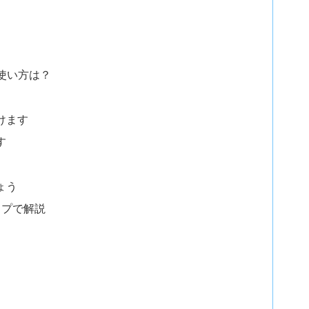
の使い方は？
けます
す
ょう
ップで解説