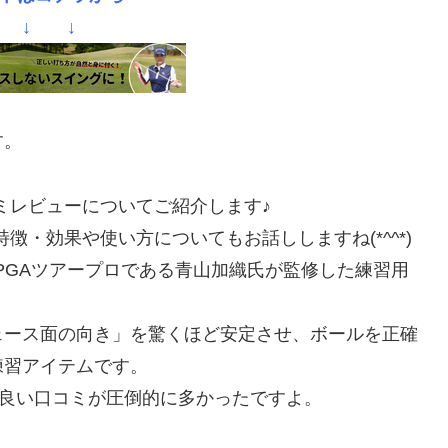
 ↓ ↓
す。
コミレビューについてご紹介します♪
特徴・効果や使い方についてもお話ししますね(*^^*)
JLPGAツアープロである青山加織氏が監修した練習用
ェース面の向き」を驚くほど安定させ、ボールを正確
練習アイテムです。
も良い口コミが圧倒的に多かったですよ。