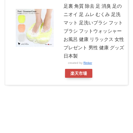
足裏 角質 除去 足 消臭 足の
ニオイ 足 ムレ むくみ 足洗
マット 足洗いブラシ フット
ブラシ フットウォッシャー
お風呂 健康 リラックス 女性
プレゼント 男性 健康 グッズ
日本製
created by
Rinker
楽天市場