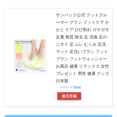
サンパック公式 フットグル
ーマー グラン フットケア か
かと ケア ひび割れ ガサガサ
足裏 角質 除去 足 消臭 足の
ニオイ 足 ムレ むくみ 足洗
マット 足洗いブラシ フット
ブラシ フットウォッシャー
お風呂 健康 リラックス 女性
プレゼント 男性 健康 グッズ
日本製
created by
Rinker
楽天市場