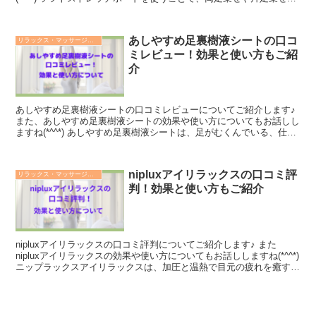
足首・ふくらはぎ・太腿をストレッチしたり・・ 両足乗せ屈伸で、
足首・ふくらはぎ・太腿だけでなく背中や腕のストレッチをした
り・・ 片足上げで、ストレッチ＋バランス感覚を鍛えたりする事も
あしやすめ足裏樹液シートの口コ
リラックス・マッサージ用品
できますよ。 さらに、自分の体の硬さに合わせて角度を７段階で調
ミレビュー！効果と使い方もご紹
整できるので、自分に合ったストレッチができるという点も魅力的で
すね。
介
あしやすめ足裏樹液シートの口コミレビューについてご紹介します♪
また、あしやすめ足裏樹液シートの効果や使い方についてもお話しし
ますね(*^^*) あしやすめ足裏樹液シートは、足がむくんでいる、仕事
上よく歩く、疲れが中々とれない、身体がだるいと言った方向けに開
発されたリラックス用品です。 水分吸着の竹炭末と、遠赤パウダー
や唐辛子パウダーで温め効果による血行促進が期待できますし、カキ
nipluxアイリラックスの口コミ評
リラックス・マッサージ用品
タンニンも配合されているので、抗菌、消臭作用もあることから、評
判！効果と使い方もご紹介
判も良く人気が高まっている商品のひとつですね。
nipluxアイリラックスの口コミ評判についてご紹介します♪ また
nipluxアイリラックスの効果や使い方についてもお話ししますね(*^^*)
ニップラックスアイリラックスは、加圧と温熱で目元の疲れを癒すた
めのアイマッサージャーです。 色んな口コミでも、温熱機能でじん
わり温かく疲れた目を癒してくれるというものや、寝つきがよくなり
朝もすっきり起きられるようになったという感想が多く寄せられてい
ます。 また、Bluetoothで音楽を聴きながらリラックスできる点も大