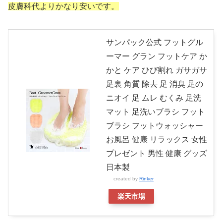
皮膚科代よりかなり安いです。
サンパック公式 フットグル
ーマー グラン フットケア か
かと ケア ひび割れ ガサガサ
足裏 角質 除去 足 消臭 足の
ニオイ 足 ムレ むくみ 足洗
マット 足洗いブラシ フット
ブラシ フットウォッシャー
お風呂 健康 リラックス 女性
プレゼント 男性 健康 グッズ
日本製
created by
Rinker
楽天市場