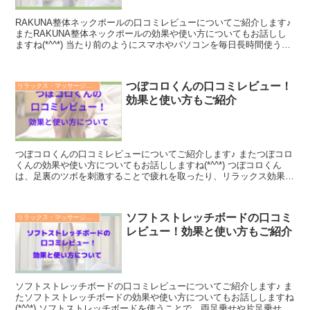
RAKUNA整体ネックポールの口コミレビューについてご紹介します♪
またRAKUNA整体ネックポールの効果や使い方についてもお話しし
ますね(*^^*) 当たり前のようにスマホやパソコンを毎日長時間使う現
代人にとって、首の負担からくる首や肩のコリは切実な問題。 1日5
分寝ころがるだけで、胸を開きながら首を引っ張り、コリをほぐすこ
とができるRAKUNA整体ネックポールは、人気整体師が開発しただ
つぼコロくんの口コミレビュー！
リラックス・マッサージ用品
けの事はあって、リラックス・マッサージ用品の中でも最も人気の高
効果と使い方もご紹介
い商品のひとつである事は間違いなさそうですね。
つぼコロくんの口コミレビューについてご紹介します♪ またつぼコロ
くんの効果や使い方についてもお話ししますね(*^^*) つぼコロくん
は、足裏のツボを刺激することで疲れを取ったり、リラックス効果が
あるだけでなく、ふくらはぎ・二の腕・太腿のコリをほぐす効果もあ
るんでそうです。 柔道整復師が推薦する商品であることからも、効
果を実感している方も多い商品のひとつですね。
ソフトストレッチボードの口コミ
リラックス・マッサージ用品
レビュー！効果と使い方もご紹介
ソフトストレッチボードの口コミレビューについてご紹介します♪ ま
たソフトストレッチボードの効果や使い方についてもお話ししますね
(*^^*) ソフトストレッチボードを使うことで、両足乗せや片足乗せで