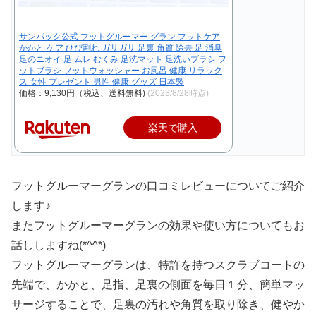
サンパック公式 フットグルーマー グラン フットケア
かかと ケア ひび割れ ガサガサ 足裏 角質 除去 足 消臭
足のニオイ 足 ムレ むくみ 足洗マット 足洗いブラシ フ
ットブラシ フットウォッシャー お風呂 健康 リラック
ス 女性 プレゼント 男性 健康 グッズ 日本製
価格：9,130円（税込、送料無料)
(2023/8/28時点)
楽天で購入
フットグルーマーグランの口コミレビューについてご紹介
します♪
またフットグルーマーグランの効果や使い方についてもお
話ししますね(*^^*)
フットグルーマーグランは、特許を持つスクラブコートの
先端で、かかと、足指、足裏の側面を毎日１分、簡単マッ
サージすることで、足裏の汚れや角質を取り除き、健やか