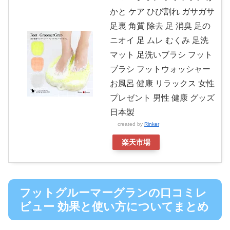
かと ケア ひび割れ ガサガサ
足裏 角質 除去 足 消臭 足の
ニオイ 足 ムレ むくみ 足洗
マット 足洗いブラシ フット
ブラシ フットウォッシャー
お風呂 健康 リラックス 女性
プレゼント 男性 健康 グッズ
日本製
created by
Rinker
楽天市場
フットグルーマーグランの口コミレ
ビュー 効果と使い方についてまとめ