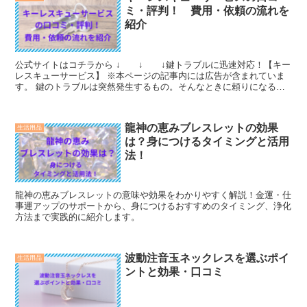
ミ・評判！ 費用・依頼の流れを
紹介
公式サイトはコチラから ↓ ↓ ↓鍵トラブルに迅速対応！【キー
レスキューサービス】 ※本ページの記事内には広告が含まれていま
す。 鍵のトラブルは突然発生するもの。そんなときに頼りになるの
が「キーレスキューサービス」です。 本記事では、...
龍神の恵みブレスレットの効果
生活用品
は？身につけるタイミングと活用
法！
龍神の恵みブレスレットの意味や効果をわかりやすく解説！金運・仕
事運アップのサポートから、身につけるおすすめのタイミング、浄化
方法まで実践的に紹介します。
波動注音玉ネックレスを選ぶポイ
生活用品
ントと効果・口コミ