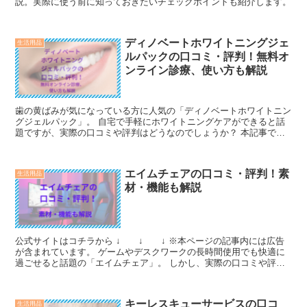
説。実際に使う前に知っておきたいチェックポイントも紹介します。
ディノベートホワイトニングジェ
生活用品
ルパックの口コミ・評判！無料オ
ンライン診療、使い方も解説
歯の黄ばみが気になっている方に人気の「ディノベートホワイトニン
グジェルパック」。 自宅で手軽にホワイトニングケアができると話
題ですが、実際の口コミや評判はどうなのでしょうか？ 本記事で
は、ディノベートホワイトニングジェルパックの特徴や使い方、無料
オンライン診療の流れについて詳しく解説します。
エイムチェアの口コミ・評判！素
生活用品
材・機能も解説
公式サイトはコチラから ↓ ↓ ↓ ※本ページの記事内には広告
が含まれています。 ゲームやデスクワークの長時間使用でも快適に
過ごせると話題の「エイムチェア」。 しかし、実際の口コミや評判
はどうなのでしょうか？ この記事では、エイムチ...
キーレスキューサービスの口コ
生活用品