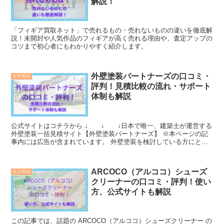
解説！
「フィギア買取ネット」で売れるもの・売れないものの違いを徹底解
説！未開封や人気作品のフィギアが高く売れる理由や、査定アップの
コツまで初心者にもわかりやすく紹介します。
外壁塗装パートナーズの口コミ・
生活用品
評判！見積比較の流れ・サポート
体制も解説
公式サイトはコチラから ↓ ↓ ↓日本で唯一、建築士が運営する
外壁塗装一括見積サイト【外壁塗装パートナーズ】 ※本ページの記
事内には広告が含まれています。 外壁塗装を検討している方にとっ
て、「どの業者を選べばいいのか」「適正価格で施工...
ARCOCO（アルココ）シューズ
生活用品
クリーナーの口コミ・評判！使い
方、公式サイトも解説
この記事では、話題の ARCOCO（アルココ）シューズクリーナー の