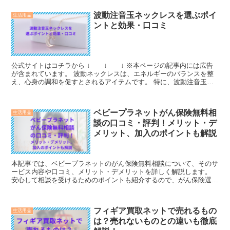
波動注音玉ネックレスを選ぶポイ
生活用品
ントと効果・口コミ
公式サイトはコチラから ↓ ↓ ↓ ※本ページの記事内には広告
が含まれています。 波動ネックレスは、エネルギーのバランスを整
え、心身の調和を促すとされるアイテムです。 特に、波動注音玉ネ
ックレスは、その独自の技術と素材によって、多くの...
ベビープラネットがん保険無料相
生活用品
談の口コミ・評判！メリット・デ
メリット、加入のポイントも解説
本記事では、ベビープラネットのがん保険無料相談について、そのサ
ービス内容や口コミ、メリット・デメリットを詳しく解説します。
安心して相談を受けるためのポイントも紹介するので、がん保険選び
に悩んでいる方はぜひ参考にしてください。
フィギア買取ネットで売れるもの
生活用品
は？売れないものとの違いも徹底